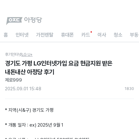
홈
인터넷
가전렌탈
휴대폰
카드
이사
청소
부동
후기
인터넷
LG U+
경기도 가평 LG인터넷가입 요금 현금지원 받은
내돈내산 아정당 후기
제로999
2025.09.01 15:48
183
0
* 지역(시&구) 경기도 가평
* 개통 일자 : ex) 2025년 9월 1