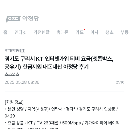
홈
인터넷
가전렌탈
휴대폰
카드
이사
청소
부동
후기
인터넷
KT
경기도 구리시 KT 인터넷가입 티비 요금(셋톱박스,
공유기) 현금지원 내돈내산 아정당 후기
초초쏘초
2025.05.28 08:36
251
0
[회원 정보]
• 본인 성명 / 지역(시&구)/ 연락처 : 정다* / 경기도 구리시 인창동 /
0429
• 요금 상품 : KT / TV 263채널 / 500Mbps / 기가와이파이 베이직