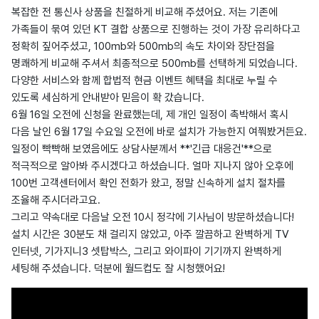
복잡한 전 통신사 상품을 친절하게 비교해 주셨어요. 저는 기존에
가족들이 묶여 있던 KT 결합 상품으로 진행하는 것이 가장 유리하다고
정확히 짚어주셨고, 100mb와 500mb의 속도 차이와 장단점을
명쾌하게 비교해 주셔서 최종적으로 500mb를 선택하게 되었습니다.
다양한 서비스와 함께 합법적 현금 이벤트 혜택을 최대로 누릴 수
있도록 세심하게 안내받아 믿음이 확 갔습니다.
6월 16일 오전에 신청을 완료했는데, 제 개인 일정이 촉박해서 혹시
다음 날인 6월 17일 수요일 오전에 바로 설치가 가능한지 여쭤봤거든요.
일정이 빡빡해 보였음에도 상담사분께서 **'긴급 대응건'**으로
적극적으로 알아봐 주시겠다고 하셨습니다. 얼마 지나지 않아 오후에
100번 고객센터에서 확인 전화가 왔고, 정말 신속하게 설치 절차를
조율해 주시더라고요.
그리고 약속대로 다음날 오전 10시 정각에 기사님이 방문하셨습니다!
설치 시간은 30분도 채 걸리지 않았고, 아주 깔끔하고 완벽하게 TV
인터넷, 기가지니3 셋탑박스, 그리고 와이파이 기기까지 완벽하게
세팅해 주셨습니다. 덕분에 월드컵도 잘 시청했어요!