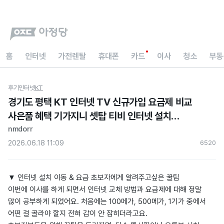
홈
인터넷
가전렌탈
휴대폰
카드
이사
청소
부동
후기
인터넷
KT
경기도 평택 KT 인터넷 TV 신규가입 요금제 비교
사은품 혜택 기가지니 셋탑 티비 인터넷 설치
현금지급 후기
nmdorr
2026.06.18 11:09
652
0
▼ 인터넷 설치 이동 & 요금 초보자에게 알려주고싶은 꿀팁
이번에 이사를 하게 되면서 인터넷 교체 방법과 요금제에 대해 정말
많이 공부하게 되었어요. 처음에는 100메가, 500메가, 1기가 중에서
어떤 걸 골라야 할지 전혀 감이 안 잡히더라고요.