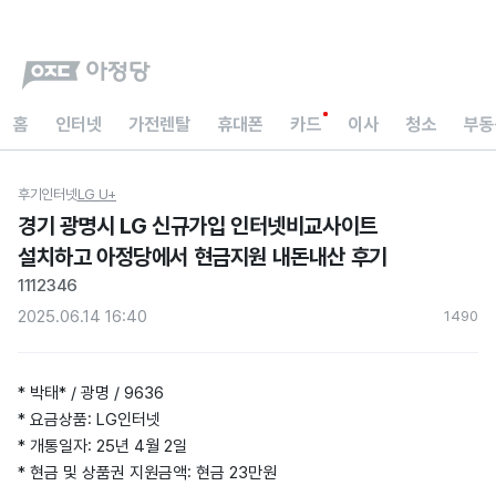
홈
인터넷
가전렌탈
휴대폰
카드
이사
청소
부동
후기
인터넷
LG U+
경기 광명시 LG 신규가입 인터넷비교사이트
설치하고 아정당에서 현금지원 내돈내산 후기
1112346
2025.06.14 16:40
149
0
* 박태* / 광명 / 9636
* 요금상품: LG인터넷
* 개통일자: 25년 4월 2일
* 현금 및 상품권 지원금액: 현금 23만원