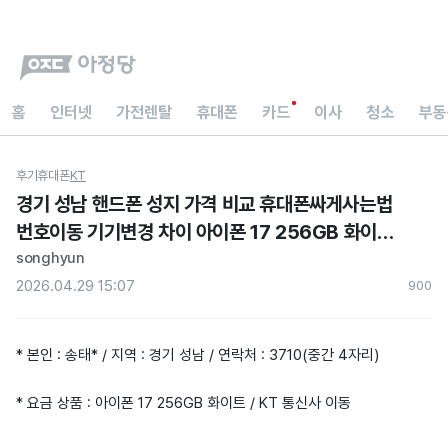
홈
인터넷
가전렌탈
휴대폰
카드
이사
청소
부동
후기
휴대폰
KT
경기 성남 핸드폰 성지 가격 비교 휴대폰싸게사는법
번호이동 기기변경 차이 아이폰 17 256GB 화이트
개통 지원금 지급 후기
songhyun
2026.04.29 15:07
90
0
* 본인 : 송태* / 지역 : 경기 성남 / 연락처 : 3710(중간 4자리)
* 요금 상품 : 아이폰 17 256GB 화이트 / KT 통신사 이동