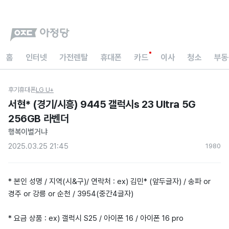
홈
인터넷
가전렌탈
휴대폰
카드
이사
청소
부동
후기
휴대폰
LG U+
서현* (경기/시흥) 9445 갤럭시s 23 Ultra 5G
256GB 라벤더
행복이별거냐
2025.03.25 21:45
198
0
* 본인 성명 / 지역(시&구)/ 연락처 : ex) 김민* (앞두글자) / 송파 or
경주 or 강릉 or 순천 / 3954(중간4글자)
* 요금 상품 : ex) 갤럭시 S25 / 아이폰 16 / 아이폰 16 pro