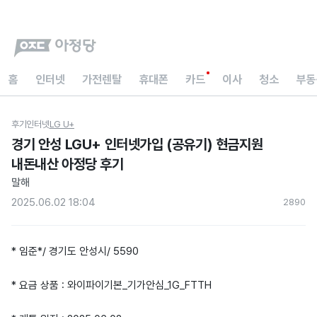
홈
인터넷
가전렌탈
휴대폰
카드
이사
청소
부동
후기
인터넷
LG U+
경기 안성 LGU+ 인터넷가입 (공유기) 현금지원
내돈내산 아정당 후기
말해
2025.06.02 18:04
289
0
* 임준*/ 경기도 안성시/ 5590
* 요금 상품 : 와이파이기본_기가안심_1G_FTTH