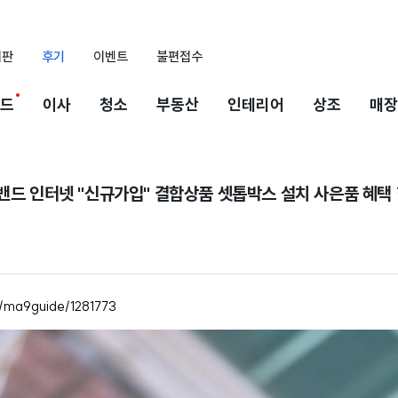
시판
후기
이벤트
불편접수
드
이사
청소
부동산
인테리어
상조
매장
밴드 인터넷 "신규가입" 결합상품 셋톱박스 설치 사은품 혜택 
m/ma9guide/1281773