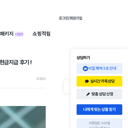
로그인/회원가입
패키지
쇼핑적립
사업자
상담하기
현금지급 후기 !
비밀 혜택 3초 안내
435
0
실시간 카톡상담
맞춤 상담 신청
나에게 맞는 상품 찾기
아정당은 365일