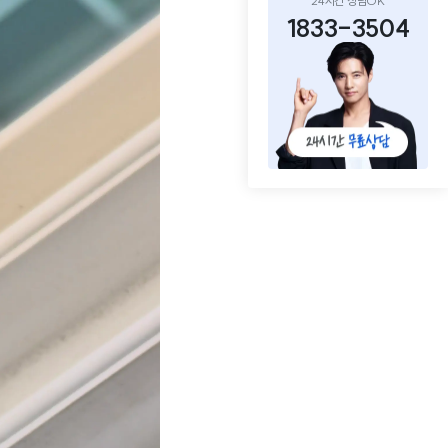
24시간 상담OK
1833-3504