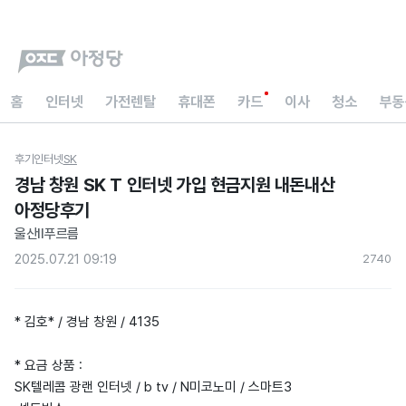
홈
인터넷
가전렌탈
휴대폰
카드
이사
청소
부동
후기
인터넷
SK
경남 창원 SK T 인터넷 가입 현금지원 내돈내산
아정당후기
울산II푸르름
2025.07.21 09:19
274
0
* 김호* / 경남 창원 / 4135
* 요금 상품 :
SK텔레콤 광랜 인터넷 / b tv / N미코노미 / 스마트3