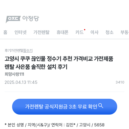
홈
인터넷
가전렌탈
휴대폰
카드
이사
청소
부동
후기
가전렌탈
정수기
고양시 쿠쿠 끊인물 정수기 추천 가격비교 가전제품
렌탈 사은품 솔직한 설치 후기
희망사랑111
2025.04.13 11:45
341
0

가전렌탈 공식지원금 3초 무료 확인
* 본인 성명 / 지역(시&구)/ 연락처 : 김민* / 고양시 / 5658