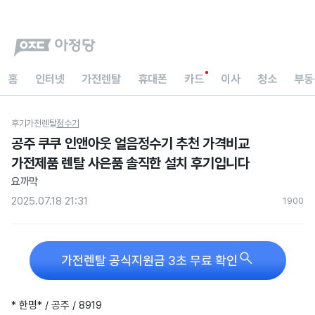
홈
인터넷
가전렌탈
휴대폰
카드
이사
청소
부동
후기
가전렌탈
정수기
공주 쿠쿠 인앤아웃 얼음정수기 추천 가격비교
가전제품 렌탈 사은품 솔직한 설치 후기입니다
요까막
2025.07.18 21:31
190
0

가전렌탈 공식지원금 3초 무료 확인
* 한명* / 공주 / 8919