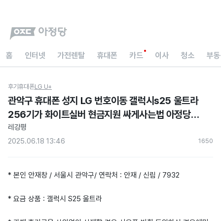
홈
인터넷
가전렌탈
휴대폰
카드
이사
청소
부동
후기
휴대폰
LG U+
관악구 휴대폰 성지 LG 번호이동 갤럭시s25 울트라
256기가 화이트실버 현금지원 싸게사는법 아정당
내돈내산 후기
레강평
2025.06.18 13:46
165
0
* 본인 안재창 / 서울시 관악구/ 연락처 : 안재 / 신림 / 7932
* 요금 상품 : 갤럭시 S25 울트라