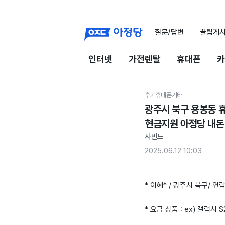
질문/답변
꿀팁게
인터넷
가전렌탈
휴대폰
카
후기
휴대폰
기타
광주시 북구 용봉동 
현금지원 아정당 내돈
사빈느
2025.06.12 10:03
* 이혜* / 광주시 북구/ 연락
* 요금 상품 : ex) 갤럭시 S