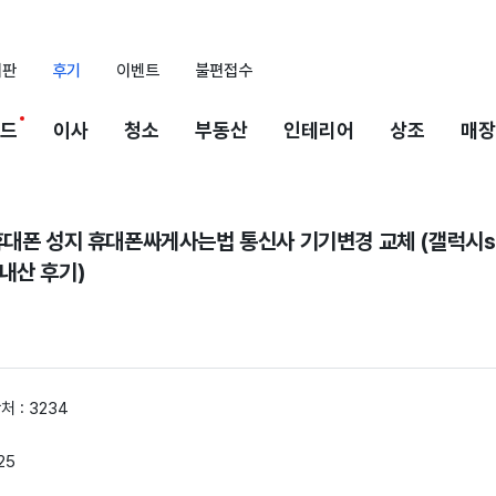
시판
후기
이벤트
불편접수
드
이사
청소
부동산
인테리어
상조
매장
휴대폰 성지 휴대폰싸게사는법 통신사 기기변경 교체 (갤럭시s2
내산 후기)
처 : 3234
25