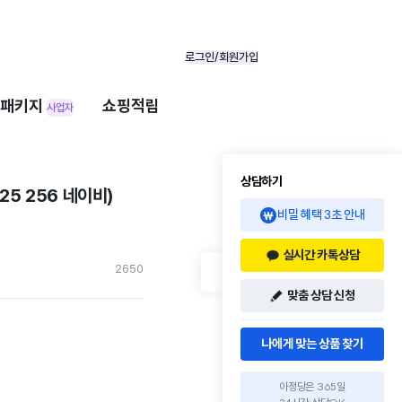
로그인/회원가입
패키지
쇼핑적립
사업자
상담하기
5 256 네이비)
비밀 혜택 3초 안내
실시간 카톡상담
265
0
맞춤 상담 신청
나에게 맞는 상품 찾기
아정당은 365일