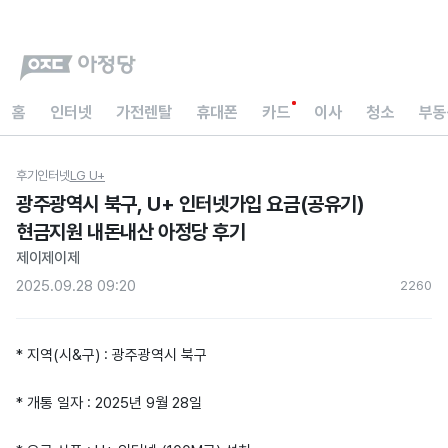
홈
인터넷
가전렌탈
휴대폰
카드
이사
청소
부동
후기
인터넷
LG U+
광주광역시 북구, U+ 인터넷가입 요금(공유기)
현금지원 내돈내산 아정당 후기
제이제이제
2025.09.28 09:20
226
0
* 지역(시&구) : 광주광역시 북구
* 개통 일자 : 2025년 9월 28일