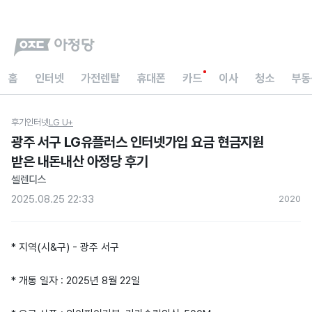
홈
인터넷
가전렌탈
휴대폰
카드
이사
청소
부동
후기
인터넷
LG U+
광주 서구 LG유플러스 인터넷가입 요금 현금지원
받은 내돈내산 아정당 후기
셀렌디스
2025.08.25 22:33
202
0
* 지역(시&구) - 광주 서구
* 개통 일자 : 2025년 8월 22일