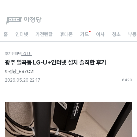
홈
인터넷
가전렌탈
휴대폰
카드
이사
청소
부동
후기
인터넷
LG U+
광주 일곡동 LG-U+인터넷 설치 솔직한 후기
아정당_E97C21
2026.05.20 22:17
642
0