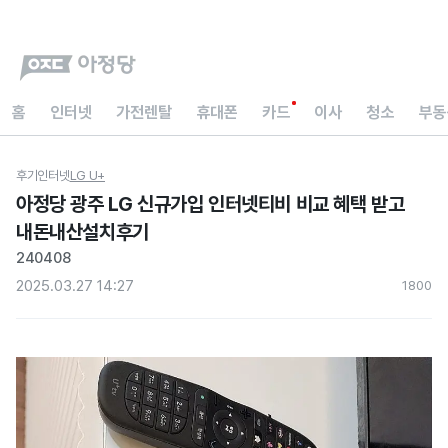
홈
인터넷
가전렌탈
휴대폰
카드
이사
청소
부동
후기
인터넷
LG U+
아정당 광주 LG 신규가입 인터넷티비 비교 혜택 받고
내돈내산설치후기
240408
2025.03.27 14:27
180
0