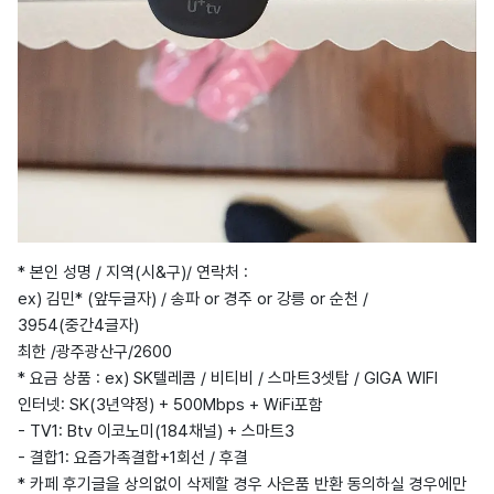
* 본인 성명 / 지역(시&구)/ 연락처 :
ex) 김민* (앞두글자) / 송파 or 경주 or 강릉 or 순천 /
3954(중간4글자)
최한 /광주광산구/2600
* 요금 상품 : ex) SK텔레콤 / 비티비 / 스마트3셋탑 / GIGA WIFI
인터넷: SK(3년약정) + 500Mbps + WiFi포함
- TV1: Btv 이코노미(184채널) + 스마트3
- 결합1: 요즘가족결합+1회선 / 후결
* 카페 후기글을 상의없이 삭제할 경우 사은품 반환 동의하실 경우에만