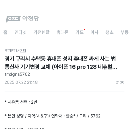
홈
인터넷
가전렌탈
휴대폰
카드
이사
청소
부동
후기
휴대폰
기타
경기 구리시 수택동 휴대폰 성지 휴대폰 싸게 사는 법
통신사 기기변경 교체 (아이폰 16 pro 128 네츄럴
티타늄) 현금지원 아정당 내돈내산 후기
tmdgns5762
2025.07.22 21:48
213
0
* 사은품 선택 : 2번
* 본인 성명 / 지역(시&구)/ 연락처 : 한승* / 구리 / 5762