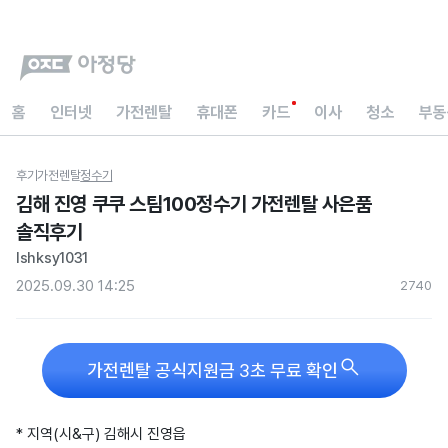
홈
인터넷
가전렌탈
휴대폰
카드
이사
청소
부동
후기
가전렌탈
정수기
김해 진영 쿠쿠 스팀100정수기 가전렌탈 사은품
솔직후기
lshksy1031
2025.09.30 14:25
274
0

가전렌탈 공식지원금 3초 무료 확인
* 지역(시&구) 김해시 진영읍