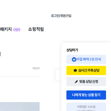
로그인/회원가입
패키지
쇼핑적립
사업자
상담하기
기
비밀 혜택 3초 안내
180
0
실시간 카톡상담
맞춤 상담 신청
나에게 맞는 상품 찾기
아정당은 365일