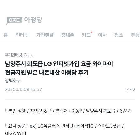
홈
인터넷
가전렌탈
휴대폰
카드
이사
청소
부동
후기
인터넷
LG U+
남양주시 화도읍 LG 인터넷가입 요금 와이파이
현금지원 받은 내돈내산 아정당 후기
강백호구
2025.06.09 15:57
144
0
* 본인 성명 / 지역(시&구)/ 연락처 : 이동* / 남양주시 화도읍 / 6744
* 요금 상품 : ex) LG유플러스 인터넷+베이직1G / 스마트3셋탑 /
GIGA WIFI