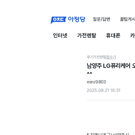
질문/답변
꿀팁게
인터넷
가전렌탈
휴대폰
카
후기
가전렌탈
정수기
남양주 LG퓨리케어 
^^
mini9803
2025.08.21 16:31