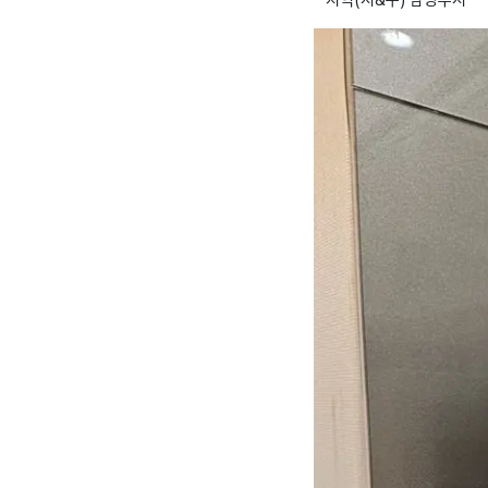
* 지역(시&구) 남양주시