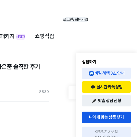
로그인/회원가입
패키지
쇼핑적립
사업자
상담하기
사은품 솔직한 후기
비밀 혜택 3초 안내
실시간 카톡상담
883
0
맞춤 상담 신청
나에게 맞는 상품 찾기
아정당은 365일