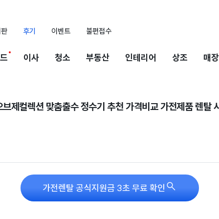
시판
후기
이벤트
불편접수
드
이사
청소
부동산
인테리어
상조
매장
오브제컬렉션 맞춤출수 정수기 추천 가격비교 가전제품 렌탈 

가전렌탈 공식지원금 3초 무료 확인