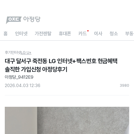
홈
인터넷
가전렌탈
휴대폰
카드
이사
청소
부동
후기
인터넷
LG U+
대구 달서구 죽전동 LG 인터넷+팩스번호 현금혜택
솔직한 가입신청 아정당후기
아정당_9412E9
2026.04.03 12:36
398
0