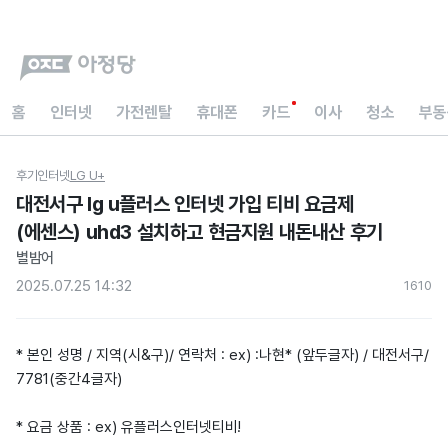
홈
인터넷
가전렌탈
휴대폰
카드
이사
청소
부동
후기
인터넷
LG U+
대전서구 lg u플러스 인터넷 가입 티비 요금제
(에센스) uhd3 설치하고 현금지원 내돈내산 후기
별밤어
2025.07.25 14:32
161
0
* 본인 성명 / 지역(시&구)/ 연락처 : ex) :나현* (앞두글자) / 대전서구/
7781(중간4글자)
* 요금 상품 : ex) 유플러스인터넷티비!