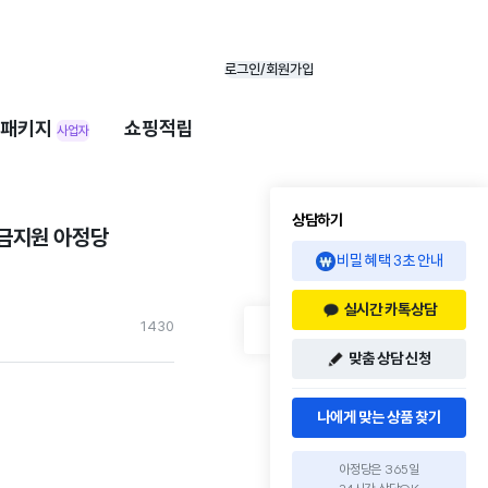
로그인/회원가입
패키지
쇼핑적립
사업자
상담하기
현금지원 아정당
비밀 혜택 3초 안내
실시간 카톡상담
143
0
맞춤 상담 신청
나에게 맞는 상품 찾기
아정당은 365일