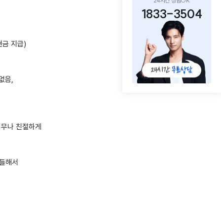
24시간 상담OK
1833-3504
현금 지급)
없음,
너무나 친절하게
기들해서