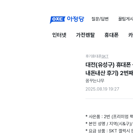
질문/답변
꿀팁게
인터넷
가전렌탈
휴대폰
카
후기
휴대폰
SKT
대전(유성구) 휴대폰
내돈내산 후기) 2번
꿈꾸는나무
2025.08.19 19:27
* 사은품 : 2번 (프리미엄 팩
* 본인 성명 / 지역(시&구)/
* 요금 상품 : SKT 갤럭시 