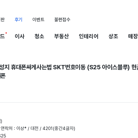
시판
후기
이벤트
불편접수
드
이사
청소
부동산
인테리어
상조
매장
 성지 휴대폰싸게사는법 SKT번호이동 (S25 아이스블루) 
째폰
)
 연락처 : 이상* / 대전 / 4201(중간4글자)
S25