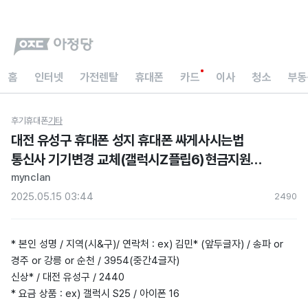
홈
인터넷
가전렌탈
휴대폰
카드
이사
청소
부동
후기
휴대폰
기타
대전 유성구 휴대폰 성지 휴대폰 싸게사시는법
통신사 기기변경 교체(갤럭시Z플립6)현금지원
아정당 내돈내산후기
mynclan
2025.05.15 03:44
249
0
* 본인 성명 / 지역(시&구)/ 연락처 : ex) 김민* (앞두글자) / 송파 or
경주 or 강릉 or 순천 / 3954(중간4글자)
신상* / 대전 유성구 / 2440
* 요금 상품 : ex) 갤럭시 S25 / 아이폰 16