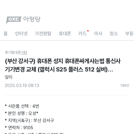
홈
인터넷
가전렌탈
휴대폰
카드
이사
청소
부동
후기
휴대폰
기타
(부산 강서구) 휴대폰 성지 휴대폰싸게사는법 통신사
기기변경 교체 (갤럭시 S25 플러스 512 실버)
현금지원 아정당 내돈내산 후기) 로 작성
얄리
2025.03.19 08:13
186
0
* 사은품 선택 : 4번
* 본인 성명 : 오성*
* 지역(시&구) : 부산 강서구
* 연락처 : 9105