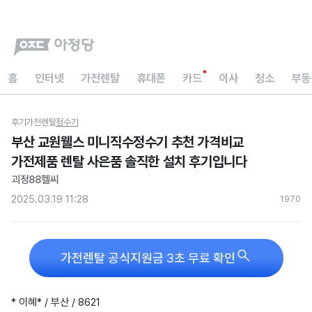
홈
인터넷
가전렌탈
휴대폰
카드
이사
청소
부동
후기
가전렌탈
정수기
부산 교원웰스 미니직수정수기 추천 가격비교
가전제품 렌탈 사은품 솔직한 설치 후기입니다
괴정88헬씨
2025.03.19 11:28
197
0

가전렌탈 공식지원금 3초 무료 확인
* 이혜* / 부산 / 8621