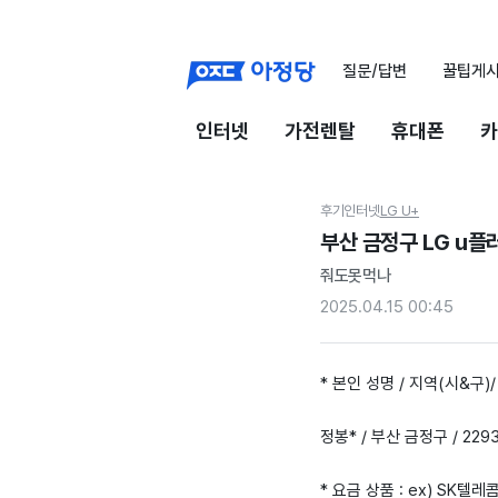
질문/답변
꿀팁게
인터넷
가전렌탈
휴대폰
카
후기
인터넷
LG U+
부산 금정구 LG u
줘도못먹나
2025.04.15 00:45
* 본인 성명 / 지역(시&구)/
정봉* / 부산 금정구 / 22
* 요금 상품 : ex) SK텔레콤