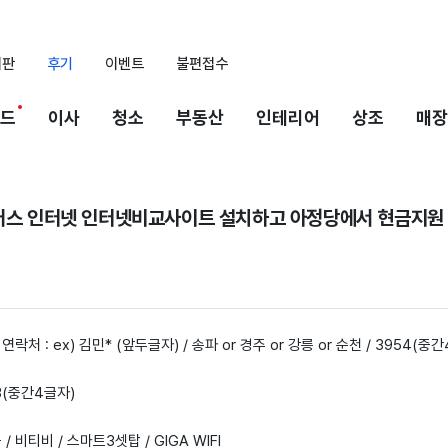
시판
후기
이벤트
불편접수
드
이사
청소
부동산
인테리어
상조
매장
플러스 인터넷 인터넷비교사이트 설치하고 아정당에서 현금지원
 연락처 : ex) 김민* (앞두글자) / 송파 or 경주 or 강릉 or 순천 / 3954(중
93(중간4글자)
 / 비티비 / 스마트3셋탑 / GIGA WIFI