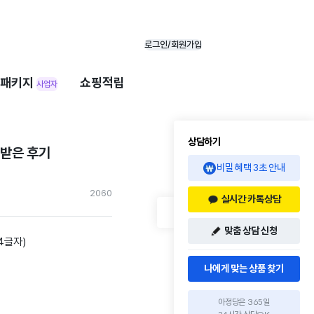
로그인/회원가입
패키지
쇼핑적립
사업자
상담하기
 받은 후기
비밀 혜택 3초 안내
206
0
실시간 카톡상담
맞춤 상담 신청
간4글자)
나에게 맞는 상품 찾기
아정당은 365일