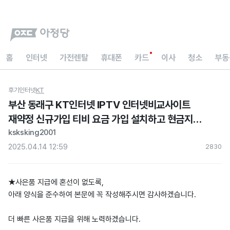
홈
인터넷
가전렌탈
휴대폰
카드
이사
청소
부동
후기
인터넷
KT
부산 동래구 KT인터넷 IPTV 인터넷비교사이트
재약정 신규가입 티비 요금 가입 설치하고 현금지원
내돈내산 후기
ksksking2001
2025.04.14 12:59
283
0
★사은품 지급에 혼선이 없도록,
아래 양식을 준수하여 본문에 꼭 작성해주시면 감사하겠습니다.
더 빠른 사은품 지급을 위해 노력하겠습니다.