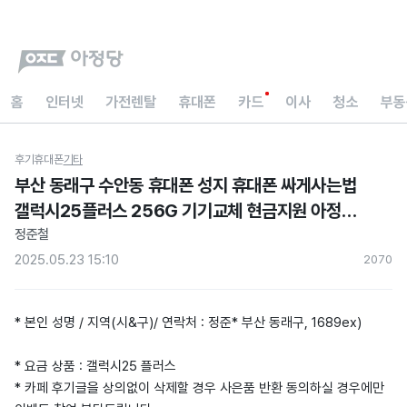
홈
인터넷
가전렌탈
휴대폰
카드
이사
청소
부동
후기
휴대폰
기타
부산 동래구 수안동 휴대폰 성지 휴대폰 싸게사는법
갤럭시25플러스 256G 기기교체 현금지원 아정당
내돈내산 후기
정준철
2025.05.23 15:10
207
0
* 본인 성명 / 지역(시&구)/ 연락처 : 정준* 부산 동래구, 1689ex)
* 요금 상품 : 갤럭시25 플러스
* 카페 후기글을 상의없이 삭제할 경우 사은품 반환 동의하실 경우에만