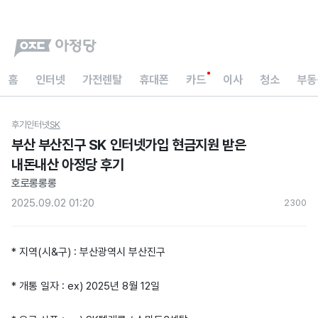
홈
인터넷
가전렌탈
휴대폰
카드
이사
청소
부동
후기
인터넷
SK
부산 부산진구 SK 인터넷가입 현금지원 받은
내돈내산 아정당 후기
호로롱롱롱
2025.09.02 01:20
230
0
* 지역(시&구) : 부산광역시 부산진구
* 개통 일자 : ex) 2025년 8월 12일