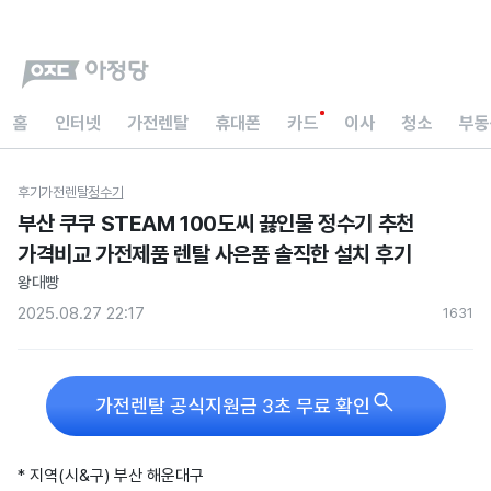
홈
인터넷
가전렌탈
휴대폰
카드
이사
청소
부동
후기
가전렌탈
정수기
부산 쿠쿠 STEAM 100도씨 끓인물 정수기 추천
가격비교 가전제품 렌탈 사은품 솔직한 설치 후기
왕대빵
2025.08.27 22:17
163
1

가전렌탈 공식지원금 3초 무료 확인
* 지역(시&구) 부산 해운대구