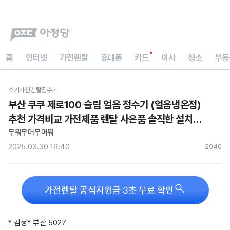
홈
인터넷
가전렌탈
휴대폰
카드
이사
청소
부동
후기
가전렌탈
정수기
부산 쿠쿠 제로100 슬림 얼음 정수기 (얼음냉온정)
추천 가격비교 가전제품 렌탈 사은품 솔직한 설치
후기입니다
무뭐무머무머뭐
2025.03.30 16:40
294
0

가전렌탈 공식지원금 3초 무료 확인
* 김정* 부산 5027