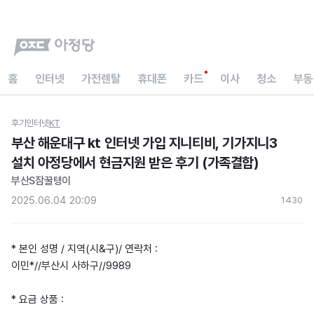
홈
인터넷
가전렌탈
휴대폰
카드
이사
청소
부동
후기
인터넷
KT
부산 해운대구 kt 인터넷 가입 지니티비, 기가지니3
설치 아정당에서 현금지원 받은 후기 (가족결합)
부산S잠꿀탱이
2025.06.04 20:09
143
0
* 본인 성명 / 지역(시&구)/ 연락처 :
이민*//부산시 사하구//9989
* 요금 상품 :