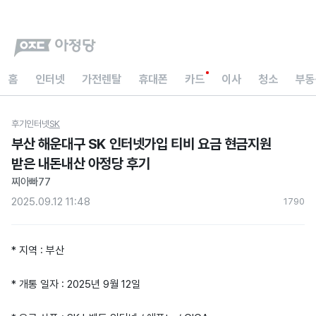
홈
인터넷
가전렌탈
휴대폰
카드
이사
청소
부동
후기
인터넷
SK
부산 해운대구 SK 인터넷가입 티비 요금 현금지원
받은 내돈내산 아정당 후기
찌아빠77
2025.09.12 11:48
179
0
* 지역 : 부산
* 개통 일자 : 2025년 9월 12일