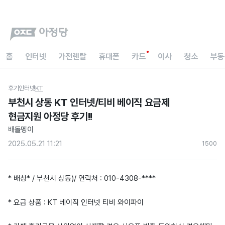
홈
인터넷
가전렌탈
휴대폰
카드
이사
청소
부동
후기
인터넷
KT
부천시 상동 KT 인터넷/티비 베이직 요금제
현금지원 아정당 후기!!
배돌멩이
2025.05.21 11:21
150
0
* 배창* / 부천시 상동)/ 연락처 : 010-4308-****
* 요금 상품 : KT 베이직 인터넷 티비 와이파이