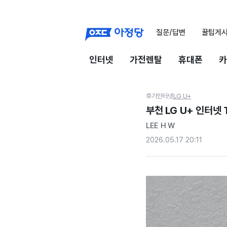
질문/답변
꿀팁게
인터넷
가전렌탈
휴대폰
카
후기
인터넷
LG U+
부천 LG U+ 인터넷
LEE H W
2026.05.17 20:11