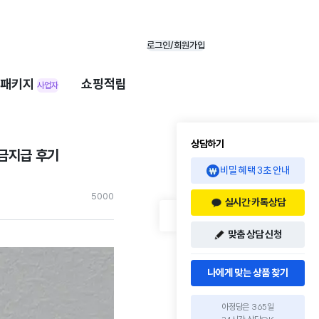
로그인/회원가입
패키지
쇼핑적립
사업자
상담하기
현금지급 후기
비밀 혜택 3초 안내
500
0
실시간 카톡상담
맞춤 상담 신청
나에게 맞는 상품 찾기
아정당은 365일