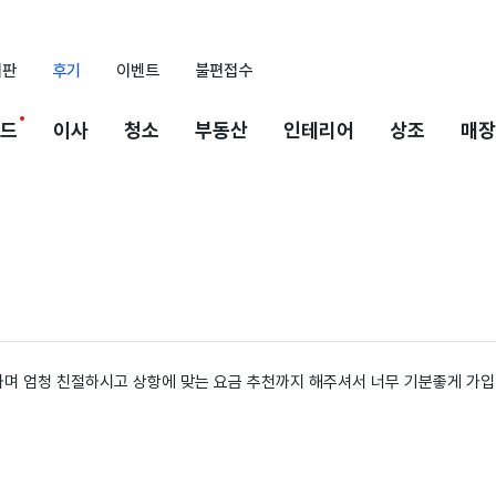
시판
후기
이벤트
불편접수
드
이사
청소
부동산
인테리어
상조
매장
며 엄청 친절하시고 상항에 맞는 요금 추천까지 해주셔서 너무 기분좋게 가입