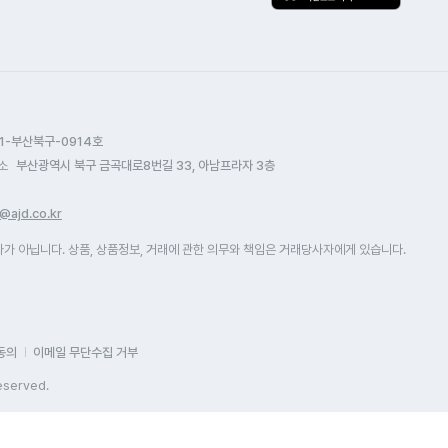
연결해서 잘 
은 그냥 아정당에서 하세요 적어도
해야 되는 상
지급도 설치
해는 안보실겁니다.
연락을 드렸는
상담도만족스
지나니까 전
자주 이용하게
주셨습니다.
했지만, 잘 
감사합니다. 
1-부산북구-0914호
염두해 두었습
소
부산광역시 북구 금곡대로8번길 33, 아남프라자 3층
설치 기사님
다음날 바로 
@ajd.co.kr
처음 이용해
 아닙니다. 상품, 상품정보, 거래에 관한 의무와 책임은 거래당사자에게 있습니다.
빠르고 와이파
그리고 아무것
신청할 뻔했는
알려주셔서 요
홈페이지나 
동의
이메일 무단수집 거부
상품 혜택 
eserved.
알려줍니다. 
이벤트 글을 
24시간 상담