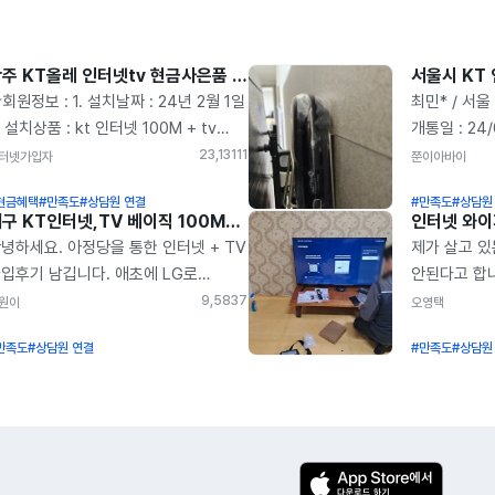
광주 KT올레 인터넷tv 현금사은품 지니TV 베이직 솔직한 아정당가입 후기
회원정보 : 1. 설치날짜 : 24년 2월 1일
최민* / 서울
. 설치상품 : kt 인터넷 100M + tv
개통일 : 24/
이직, 와이파이 3. 나상* 4. 휴대폰 :
하면서 오래 
23,131
11
터넷가입자
쭌이아바이
441 5. 지역 : 광주광역시 인터 넷
KT로 바꾸면
현금혜택
#만족도
#상담원 연결
#만족도
#상담원
00메가 + 베이직 tv 상품에
지인이 가입
대구 KT인터넷,TV 베이직 100MB 솔직한 가입설치 후기
입했습니다. 기존 SK 3년 사용했구요
이용하게 되
녕하세요. 아정당을 통한 인터넷 + TV
제가 살고 있
 약정 마친 후에 다시 아정당 통해서
시간을 맞춰
입후기 남깁니다. 애초에 LG로
안된다고 합니
입하면 5만원을 추가 사은품으로
사전 작업 
입신청 하였으나 비대칭으로 들어온다
통해 KT 인
9,583
7
원이
오영택
급한다고 하니 재 약정 생각하시는
빠르게 작업
여 KT로 변경 하였습니다. 사은품
많은 곳을 비
들은 꼭 아정당 통해서 많은 혜택
원래 있던 
만족도
#상담원 연결
#만족도
#상담원
문에 여기저기 비교 많이 하시면서
지급이 가장
으시고 가입하시는 것 추천드립니다.
거실에 두개
치들 하실텐데 그냥 아정당 이용 해도
결정했습니다
 사용할게요 3년 후에 다시 봬요 ^^
연결해달라는
회 전혀 없으실거예요. 사은품도
사업들도 많이
해 주셨구요
은품이지만 상담해주시는 분들 한명
하는 김에 C
인터넷 설치도
명 다 친절하시고 일처리들도 깔끔
개인 사정으로
있습니다 ^^
십니다. 알아보기 귀찮다 하시는 분
앞당겨야 했습