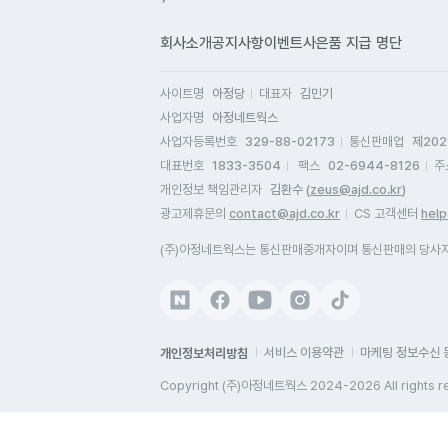
들
손
회사소개
공지사항
이벤트
사은품 지급 명단
사이트명
아정당
대표자
김민기
사업자명
아정네트웍스
사업자등록번호
329-88-02173
통신판매업
제202
대표번호
1833-3504
팩스
02-6944-8126
주
개인정보 책임관리자
김환수 (
zeus@ajd.co.kr
)
광고제휴문의
contact@ajd.co.kr
CS 고객센터
help
(주)아정네트웍스는 통신판매중개자이며 통신판매의 당사자가
개인정보처리방침
서비스 이용약관
마케팅 정보수신 
Copyright (주)아정네트웍스 2024-2026 All rights r