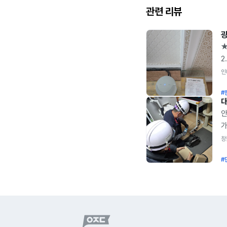
관련 리뷰
★
2
베
인
9
#
1
가
안
~
가
가
가
창
지
하
분
#
때
받
설
잘
후
사
한
하