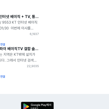
서울시 KT 인터넷 베이직 + TV, 통신사 변경 솔직한 가입 설치 후기
 / 9553 KT 인터넷 베이직
01/30 ​ 이번에 이사를
사용했던 SKB 인터넷을
6,193
7
서 업체를 알아보던 중에
 연결
했던 아정당을 소개받아
인터넷 와이파이 베이직TV 결합 솔직한 가입설치 후기
었습니다. 기사님은 약속
는 지역은 KT밖에 설치가
서 정확하게 방문 해주셨고
다. 그래서 인터넷 검색을
이후에 셋탑을 설치해주시고
터넷 사은품 지급이 가장
22,903
5
을 마무리 해주셨습니다
교했어요. 아정당이 사은품
공유기를 사용할 계획이라
 연결
 많아 설치하기로
 포트로 인터넷을
. 아정당에서는 다양한
 요청에도 친절하게 대응
 하고 있더군요. 인터넷
 제가 원하는 구성으로
CTV도 같이 신청했습니다.
 잘 되고 ​ 티비도 잘 나오고
 설치 날짜를 1~2일
 컴퓨터 방에 공유기도
니다. 최대한 빨리 설치를