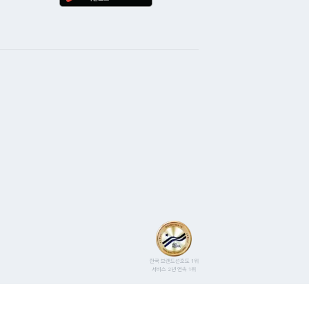
사용하고 있습니다. 사은품
황이 생겨 늦은 시간에
 다음날 지급되었구요
데요. 한 5분 정도
러워서 앞으로도 아정당
문 상담사분께서 전화를
 될것 같네요 ^^
 급한 마음에 횡설수설
듣고 빠르게 조치해주셔서
안될 수도 있다라는 상황도
니다. 운이 좋았던 건지
과의 시간 조율이 가능해
설치가 가능했어요. KT는
 보는데 인터넷 속도도
이 이용도 잘 됩니다.
도 모르고 500메가
데 100메가와 차이를
금도 절약 됬네요. ​ 아정당
카카오톡에 안내 되어 있는
유선 상담으로도 자세히
한국 브랜드선호도 1위
서비스 2년 연속 1위
저도 고마웠던 마음에 후기
쓰게 됬습니다. 아정당
 진행한다고 하니 꼭 직접