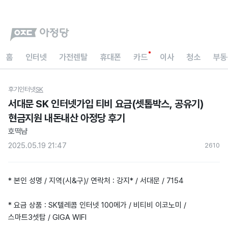
홈
인터넷
가전렌탈
휴대폰
카드
이사
청소
부동
후기
인터넷
SK
서대문 SK 인터넷가입 티비 요금(셋톱박스, 공유기)
현금지원 내돈내산 아정당 후기
호떡냠
2025.05.19 21:47
261
0
* 본인 성명 / 지역(시&구)/ 연락처 : 강지* / 서대문 / 7154
* 요금 상품 : SK텔레콤 인터넷 100메가 / 비티비 이코노미 /
스마트3셋탑 / GIGA WIFI