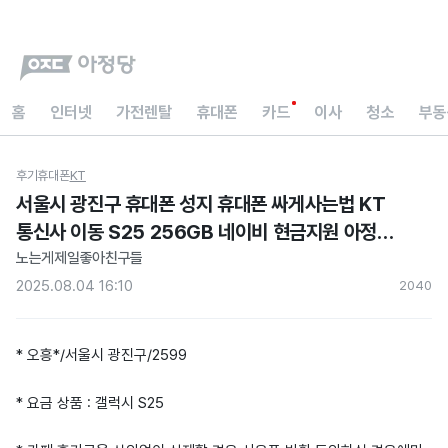
홈
인터넷
가전렌탈
휴대폰
카드
이사
청소
부동
후기
휴대폰
KT
서울시 광진구 휴대폰 성지 휴대폰 싸게사는법 KT
통신사 이동 S25 256GB 네이비 현금지원 아정당
내돈내산후기
노는게제일좋아친구들
2025.08.04 16:10
204
0
* 오흥*/서울시 광진구/2599
* 요금 상품 : 갤럭시 S25