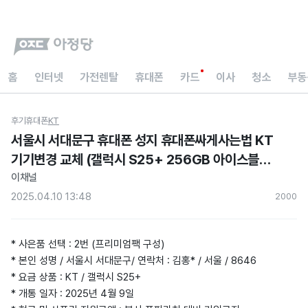
홈
인터넷
가전렌탈
휴대폰
카드
이사
청소
부동
후기
휴대폰
KT
서울시 서대문구 휴대폰 성지 휴대폰싸게사는법 KT
기기변경 교체 (갤럭시 S25+ 256GB 아이스블루)
현금지원 아정당 내돈내산 후기)
이채널
2025.04.10 13:48
200
0
* 사은품 선택 : 2번 (프리미엄팩 구성)
* 본인 성명 / 서울시 서대문구/ 연락처 : 김홍* / 서울 / 8646
* 요금 상품 : KT / 갤럭시 S25+
* 개통 일자 : 2025년 4월 9일