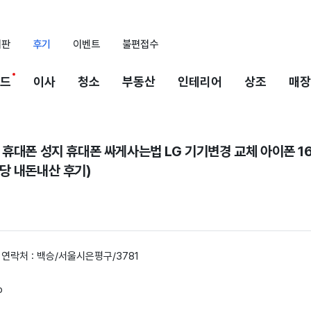
시판
후기
이벤트
불편접수
드
이사
청소
부동산
인테리어
상조
매장
휴대폰 성지 휴대폰 싸게사는법 LG 기기변경 교체 아이폰 16 
당 내돈내산 후기)
/ 연락처 : 백승/서울시은평구/3781
o