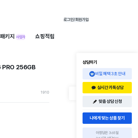
로그인/회원가입
패키지
쇼핑적립
사업자
상담하기
PRO 256GB
비밀 혜택 3초 안내
실시간 카톡상담
191
0
맞춤 상담 신청
나에게 맞는 상품 찾기
아정당은 365일