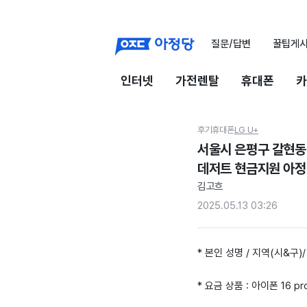
질문/답변
꿀팁게
인터넷
가전렌탈
휴대폰
카
후기
휴대폰
LG U+
서울시 은평구 갈현동 
데저트 현금지원 아정
김고흐
2025.05.13 03:26
* 본인 성명 / 지역(시&구)
* 요금 상품 : 아이폰 16 pr