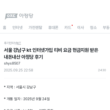
홈
인터넷
가전렌탈
휴대폰
카드
이사
청소
부동
후기
인터넷
KT
서울 강남구 kt 인터넷가입 티비 요금 현금지원 받은
내돈내산 아정당 후기
shys8507
2025.09.25 22:58
243
0
* 지역 : 서울시 강남구
* 개통 일자 : 2025년 9월 24일