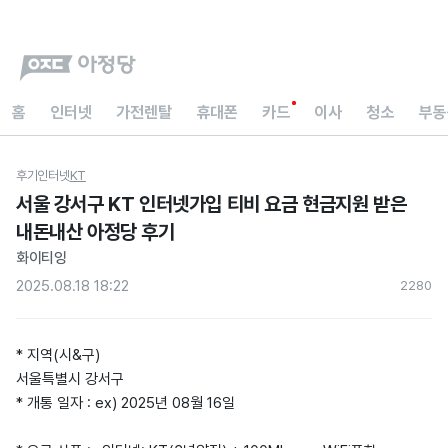
홈
인터넷
가전렌탈
휴대폰
카드
이사
청소
부동
후기
인터넷
KT
서울 강서구 KT 인터넷가입 티비 요금 현금지원 받은
내돈내산 아정당 후기
화이티잉
2025.08.18 18:22
228
0
* 지역(시&구)
서울특별시 강서구
* 개통 일자 : ex) 2025년 08월 16일