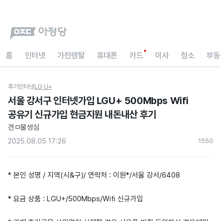
홈
인터넷
가전렌탈
휴대폰
카드
이사
청소
부동
후기
인터넷
LG U+
서울 강서구 인터넷가입 LGU+ 500Mbps Wifi
공유기 신규가입 현금지원 내돈내산 후기
견ㅁ물생심
2025.08.05 17:26
155
0
* 본인 성명 / 지역(시&구)/ 연락처 : 이원*/서울 강서/6408
* 요금 상품 : LGU+/500Mbps/Wifi 신규가입