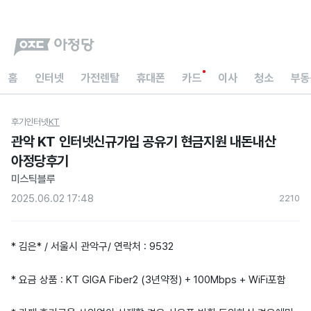
홈
인터넷
가전렌탈
휴대폰
카드
이사
청소
부동
후기
인터넷
KT
관악 KT 인터넷신규가입 공유기 현금지원 내돈내산
아정당후기
미스틱블루
2025.06.02 17:48
221
0
* 김은* / 서울시 관악구/ 연락처 : 9532
* 요금 상품 : KT GIGA Fiber2 (3년약정) + 100Mbps + WiFi포함