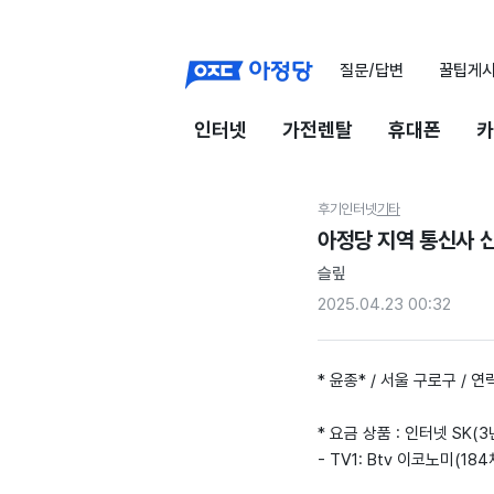
질문/답변
꿀팁게
인터넷
가전렌탈
휴대폰
카
후기
인터넷
기타
아정당 지역 통신사 
슬맆
2025.04.23 00:32
* 윤종* / 서울 구로구 / 연
* 요금 상품 : 인터넷 SK(3
- TV1: Btv 이코노미(1