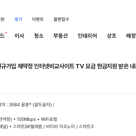
시판
후기
이벤트
불편접수
드
이사
청소
부동산
인테리어
상조
매장
신규가입 재약정 인터넷비교사이트 TV 요금 현금지원 받은 내
락처 : 2684 윤종* (앞두글자) /
년약정) + 100Mbps + WiFi포함
84채널) + 스마트SK텔레콤 / 비티비 이코노미 / 스마트3