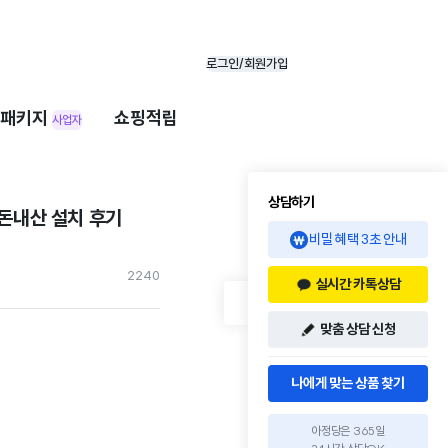
로그인/회원가입
패키지
쇼핑적립
사업자
상담하기
돈내산 설치 후기
비밀 혜택 3초 안내
224
0
실시간 카톡상담
맞춤 상담 신청
나에게 맞는 상품 찾기
아정당은 365일