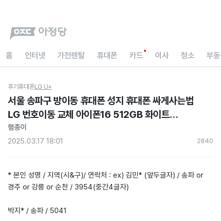
홈
인터넷
가전렌탈
휴대폰
카드
이사
청소
부동
후기
휴대폰
LG U+
서울 송파구 방이동 휴대폰 성지 휴대폰 싸게사는법
LG 번호이동 교체 아이폰16 512GB 화이트
현금지원 아정당 내돈내산 후기
햄종이
2025.03.17 18:01
284
0
* 본인 성명 / 지역(시&구)/ 연락처 : ex) 김민* (앞두글자) / 송파 or
경주 or 강릉 or 순천 / 3954(중간4글자)
박지* / 송파 / 5041