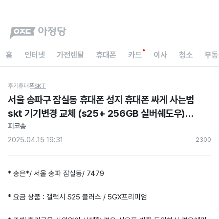
홈
인터넷
가전렌탈
휴대폰
카드
이사
청소
부동
후기
휴대폰
SKT
서울 송파구 잠실동 휴대폰 성지 휴대폰 싸게 사는법
skt 기기변경 교체 (s25+ 256GB 실버쉐도우)
현금지원 아정당 내돈내산 후기
피코송
2025.04.15 19:31
230
0
* 송은*/ 서울 송파 잠실동/ 7479
* 요금 상품 : 갤럭시 S25 플러스 / 5GX프리미엄